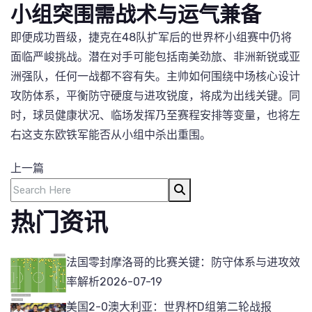
小组突围需战术与运气兼备
即便成功晋级，捷克在48队扩军后的世界杯小组赛中仍将
面临严峻挑战。潜在对手可能包括南美劲旅、非洲新锐或亚
洲强队，任何一战都不容有失。主帅如何围绕中场核心设计
攻防体系，平衡防守硬度与进攻锐度，将成为出线关键。同
时，球员健康状况、临场发挥乃至赛程安排等变量，也将左
右这支东欧铁军能否从小组中杀出重围。
上一篇
热门资讯
法国零封摩洛哥的比赛关键：防守体系与进攻效
率解析
2026-07-19
美国2-0澳大利亚：世界杯D组第二轮战报