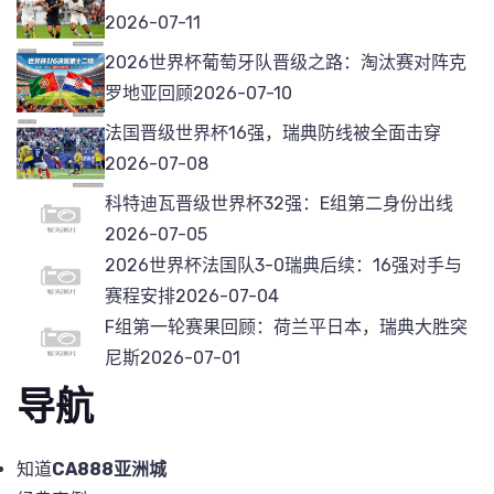
2026-07-11
2026世界杯葡萄牙队晋级之路：淘汰赛对阵克
罗地亚回顾
2026-07-10
法国晋级世界杯16强，瑞典防线被全面击穿
2026-07-08
科特迪瓦晋级世界杯32强：E组第二身份出线
2026-07-05
2026世界杯法国队3-0瑞典后续：16强对手与
赛程安排
2026-07-04
F组第一轮赛果回顾：荷兰平日本，瑞典大胜突
尼斯
2026-07-01
导航
知道
CA888亚洲城