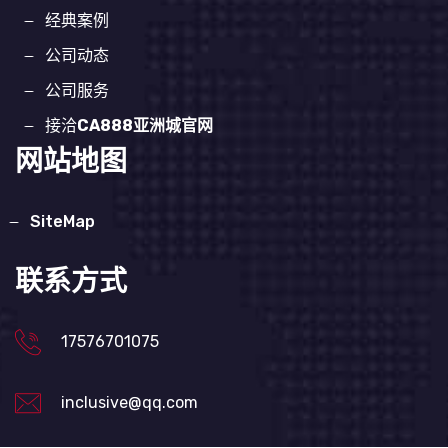
经典案例
公司动态
公司服务
接洽
CA888亚洲城官网
网站地图
SiteMap
联系方式
17576701075
inclusive@qq.com