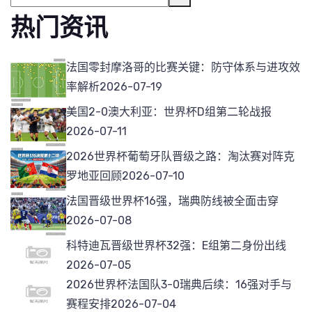
热门资讯
法国零封摩洛哥的比赛关键：防守体系与进攻效
率解析
2026-07-19
美国2-0澳大利亚：世界杯D组第二轮战报
2026-07-11
2026世界杯葡萄牙队晋级之路：淘汰赛对阵克
罗地亚回顾
2026-07-10
法国晋级世界杯16强，瑞典防线被全面击穿
2026-07-08
科特迪瓦晋级世界杯32强：E组第二身份出线
2026-07-05
2026世界杯法国队3-0瑞典后续：16强对手与
赛程安排
2026-07-04